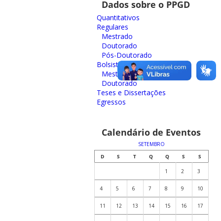
Dados sobre o PPGD
Quantitativos
Regulares
Mestrado
Doutorado
Pós-Doutorado
Bolsistas
Mestrado
Doutorado
Teses e Dissertações
Egressos
Calendário de Eventos
SETEMBRO
D
S
T
Q
Q
S
S
1
2
3
4
5
6
7
8
9
10
11
12
13
14
15
16
17