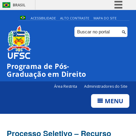
BRASIL
Simplifique!
ACESSIBILIDADE
ALTO CONTRASTE
MAPA DO SITE
Comunica BR
Participe
Acesso à informação
Legislação
Programa de Pós-
Canais
Graduação em Direito
Área Restrita
Administradores do Site
MENU
Processo Seletivo – Recurso