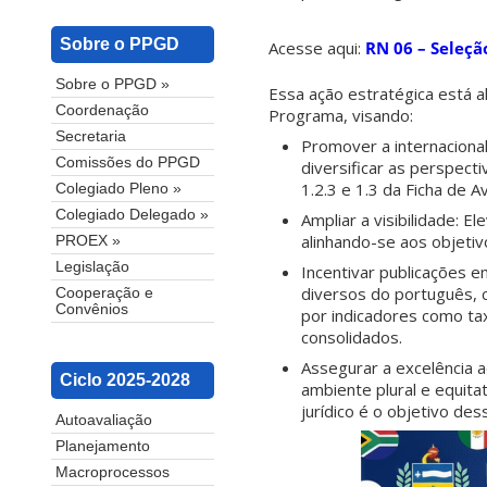
Sobre o PPGD
Acesse aqui:
RN 06 – Seleçã
Sobre o PPGD »
Essa ação estratégica está a
Coordenação
Programa, visando:
Secretaria
Promover a internacional
Comissões do PPGD
diversificar as perspect
1.2.3 e 1.3 da Ficha de A
Colegiado Pleno »
Colegiado Delegado »
Ampliar a visibilidade: E
alinhando-se aos objetiv
PROEX »
Legislação
Incentivar publicações e
diversos do português, 
Cooperação e
Convênios
por indicadores como ta
consolidados.
Assegurar a excelência 
Ciclo 2025-2028
ambiente plural e equit
jurídico é o objetivo des
Autoavaliação
Planejamento
Macroprocessos