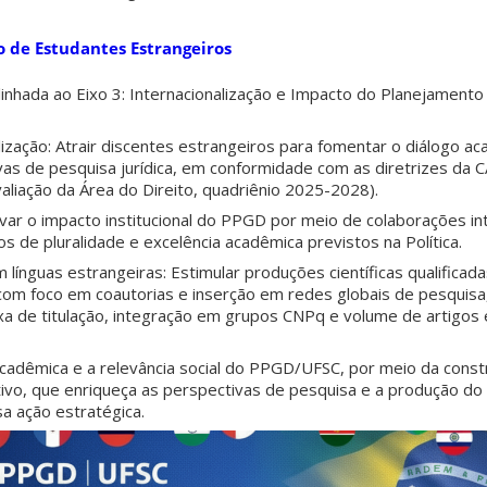
o de Estudantes Estrangeiros
linhada ao Eixo 3: Internacionalização e Impacto do Planejamento
ização: Atrair discentes estrangeiros para fomentar o diálogo ac
ivas de pesquisa jurídica, em conformidade com as diretrizes da 
valiação da Área do Direito, quadriênio 2025-2028).
levar o impacto institucional do PPGD por meio de colaborações in
os de pluralidade e excelência acadêmica previstos na Política.
m línguas estrangeiras: Estimular produções científicas qualifica
com foco em coautorias e inserção em redes globais de pesquisa
xa de titulação, integração em grupos CNPq e volume de artigos 
acadêmica e a relevância social do PPGD/UFSC, por meio da cons
ativo, que enriqueça as perspectivas de pesquisa e a produção d
sa ação estratégica.