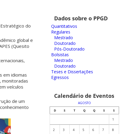
Dados sobre o PPGD
 Estratégico do
Quantitativos
Regulares
Mestrado
adêmico global e
Doutorado
CAPES (Quesito
Pós-Doutorado
Bolsistas
Mestrado
ternacionais,
Doutorado
Teses e Dissertações
das em idiomas
Egressos
, monitoradas
em veículos
Calendário de Eventos
trução de um
AGOSTO
o conhecimento
D
S
T
Q
Q
S
S
1
2
3
4
5
6
7
8