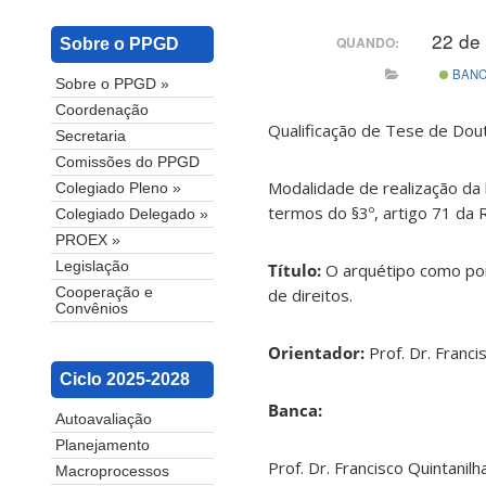
22 de
QUANDO:
Sobre o PPGD
BAN
Sobre o PPGD »
Coordenação
Qualificação de Tese de Dout
Secretaria
Comissões do PPGD
Modalidade de realização da 
Colegiado Pleno »
termos do §3º, artigo 71 da
Colegiado Delegado »
PROEX »
Legislação
Título:
O arquétipo como po
de direitos.
Cooperação e
Convênios
Orientador:
Prof. Dr. Franc
Ciclo 2025-2028
Banca:
Autoavaliação
Planejamento
Prof. Dr. Francisco Quintanil
Macroprocessos