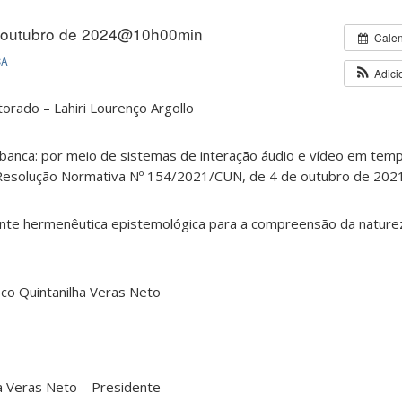
 outubro de 2024@10h00min
Cale
CA
Adici
orado – Lahiri Lourenço Argollo
banca: por meio de sistemas de interação áudio e vídeo em temp
 Resolução Normativa Nº 154/2021/CUN, de 4 de outubro de 202
nte hermenêutica epistemológica para a compreensão da nature
isco Quintanilha Veras Neto
ha Veras Neto – Presidente