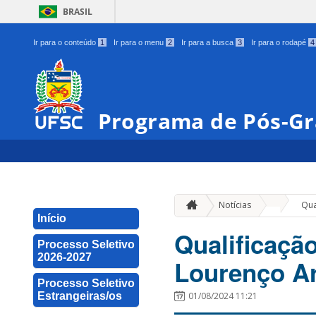
BRASIL
Ir para o conteúdo
1
Ir para o menu
2
Ir para a busca
3
Ir para o rodapé
4
Programa de Pós-Gr
»
Notícias
Qua
Início
Qualificaçã
Processo Seletivo
2026-2027
Lourenço Ar
Processo Seletivo
Estrangeiras/os
01/08/2024 11:21