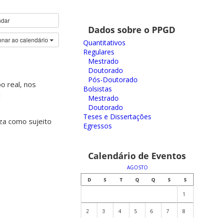
ndar
Dados sobre o PPGD
onar ao calendário
Quantitativos
Regulares
Mestrado
Doutorado
Pós-Doutorado
o real, nos
Bolsistas
1
Mestrado
Doutorado
Teses e Dissertações
za como sujeito
Egressos
Calendário de Eventos
AGOSTO
D
S
T
Q
Q
S
S
1
2
3
4
5
6
7
8