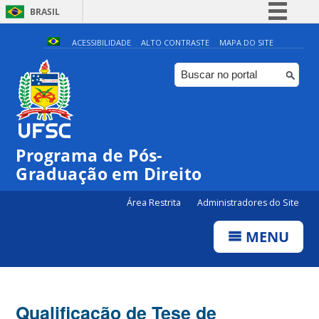
BRASIL
Simplifique!
ACESSIBILIDADE
ALTO CONTRASTE
MAPA DO SITE
Comunica BR
Participe
Acesso à informação
Legislação
Programa de Pós-
Canais
Graduação em Direito
Área Restrita
Administradores do Site
MENU
Qualificação de Tese de