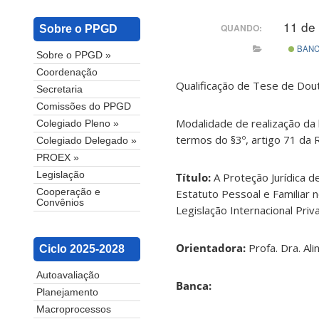
11 de
QUANDO:
Sobre o PPGD
BAN
Sobre o PPGD »
Coordenação
Qualificação de Tese de Dout
Secretaria
Comissões do PPGD
Modalidade de realização da 
Colegiado Pleno »
termos do §3º, artigo 71 da
Colegiado Delegado »
PROEX »
Legislação
Título:
A Proteção Jurídica
Estatuto Pessoal e Familiar n
Cooperação e
Convênios
Legislação Internacional Priva
Orientadora:
Profa. Dra. Al
Ciclo 2025-2028
Autoavaliação
Banca:
Planejamento
Macroprocessos