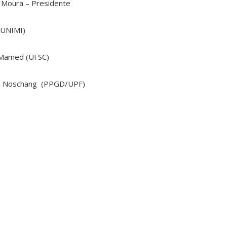
e Moura – Presidente
(UNIMI)
o Mamed (UFSC)
otin Noschang (PPGD/UPF)