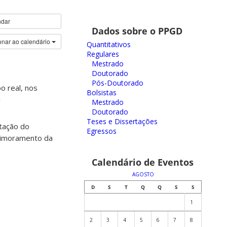
ndar
Dados sobre o PPGD
onar ao calendário
Quantitativos
Regulares
Mestrado
Doutorado
Pós-Doutorado
o real, nos
Bolsistas
1
Mestrado
Doutorado
Teses e Dissertações
tação do
Egressos
Aprimoramento da
Calendário de Eventos
AGOSTO
D
S
T
Q
Q
S
S
1
2
3
4
5
6
7
8