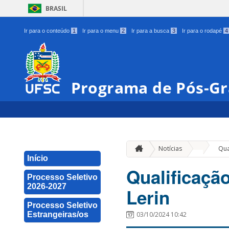
BRASIL
Ir para o conteúdo
1
Ir para o menu
2
Ir para a busca
3
Ir para o rodapé
4
Programa de Pós-Gr
»
Notícias
Qua
Início
Qualificaçã
Processo Seletivo
2026-2027
Lerin
Processo Seletivo
Estrangeiras/os
03/10/2024 10:42