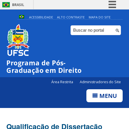
BRASIL
Simplifique!
ACESSIBILIDADE
ALTO CONTRASTE
MAPA DO SITE
Comunica BR
Participe
Acesso à informação
Legislação
Programa de Pós-
Canais
Graduação em Direito
Área Restrita
Administradores do Site
MENU
Qualificação de Dissertação