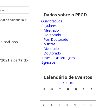
ndar
Dados sobre o PPGD
onar ao calendário
Quantitativos
Regulares
Mestrado
Doutorado
Pós-Doutorado
o real, nos
Bolsistas
1
Mestrado
Doutorado
Teses e Dissertações
2021 a partir do
Egressos
Calendário de Eventos
AGOSTO
D
S
T
Q
Q
S
S
1
2
3
4
5
6
7
8