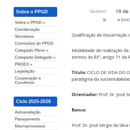
19 de
QUANDO:
Sobre o PPGD
BAN
Sobre o PPGD »
Coordenação
Qualificação de Dissertação 
Secretaria
Comissões do PPGD
Modalidade de realização da 
Colegiado Pleno »
termos do §3º, artigo 71 da
Colegiado Delegado »
PROEX »
Legislação
Título:
CICLO DE VIDA DO OB
paradigma da sustentabilidad
Cooperação e
Convênios
Orientador:
Prof. Dr. José S
Ciclo 2025-2028
Banca:
Autoavaliação
Planejamento
Prof. Dr. José Sérgio da Silv
Macroprocessos