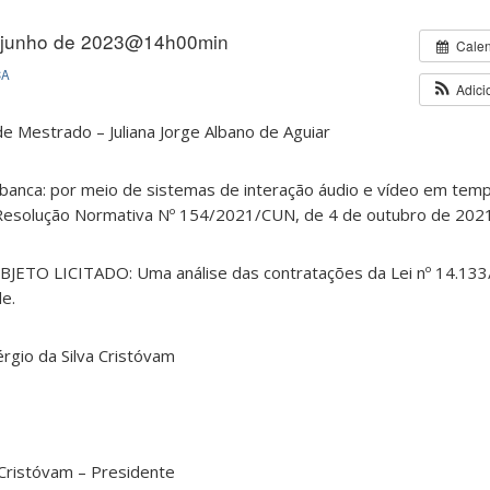
 junho de 2023@14h00min
Cale
CA
Adici
de Mestrado – Juliana Jorge Albano de Aguiar
banca: por meio de sistemas de interação áudio e vídeo em temp
 Resolução Normativa Nº 154/2021/CUN, de 4 de outubro de 202
JETO LICITADO: Uma análise das contratações da Lei nº 14.133/
e.
érgio da Silva Cristóvam
a Cristóvam – Presidente