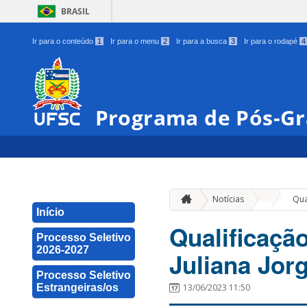
BRASIL
Ir para o conteúdo
1
Ir para o menu
2
Ir para a busca
3
Ir para o rodapé
4
Programa de Pós-Gr
»
Notícias
Qua
Início
Qualificaçã
Processo Seletivo
2026-2027
Juliana Jor
Processo Seletivo
Estrangeiras/os
13/06/2023 11:50