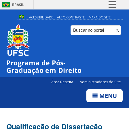
BRASIL
Simplifique!
ACESSIBILIDADE
ALTO CONTRASTE
MAPA DO SITE
Comunica BR
Participe
Acesso à informação
Legislação
Programa de Pós-
Canais
Graduação em Direito
Área Restrita
Administradores do Site
MENU
Qualificação de Dissertação