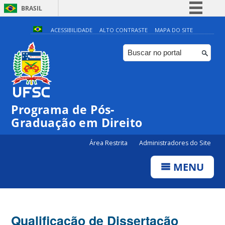
BRASIL
Simplifique!
ACESSIBILIDADE
ALTO CONTRASTE
MAPA DO SITE
Comunica BR
Participe
Acesso à informação
Legislação
Programa de Pós-
Canais
Graduação em Direito
Área Restrita
Administradores do Site
MENU
Qualificação de Dissertação