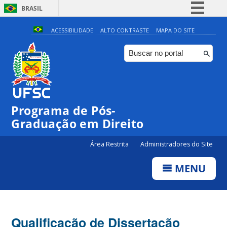
BRASIL
Simplifique!
ACESSIBILIDADE
ALTO CONTRASTE
MAPA DO SITE
Comunica BR
Participe
Acesso à informação
Legislação
Programa de Pós-
Canais
Graduação em Direito
Área Restrita
Administradores do Site
MENU
Qualificação de Dissertação