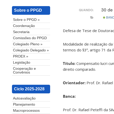
30 de
QUANDO:
Sobre o PPGD
BAN
Sobre o PPGD »
Coordenação
Defesa de Tese de Doutorado
Secretaria
Comissões do PPGD
Modalidade de realização da 
Colegiado Pleno »
termos do §3º, artigo 71 da
Colegiado Delegado »
PROEX »
Legislação
Título:
Compensatio lucri cum
direito comparado.
Cooperação e
Convênios
Orientador:
Prof. Dr. Rafael
Ciclo 2025-2028
Banca:
Autoavaliação
Planejamento
Prof. Dr. Rafael Peteffi da Si
Macroprocessos