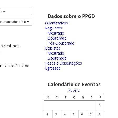
ndar
Dados sobre o PPGD
onar ao calendário
Quantitativos
Regulares
Mestrado
Doutorado
Pós-Doutorado
o real, nos
Bolsistas
1
Mestrado
Doutorado
Teses e Dissertações
asileiro à luz do
Egressos
Calendário de Eventos
AGOSTO
D
S
T
Q
Q
S
S
1
2
3
4
5
6
7
8