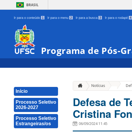
BRASIL
Ir para o conteúdo
1
Ir para o menu
2
Ir para a busca
3
Ir para o rodapé
4
Programa de Pós-Gr
»
Notícias
Def
Início
Defesa de T
Processo Seletivo
2026-2027
Cristina Fon
Processo Seletivo
Estrangeiras/os
06/09/2024 11:45