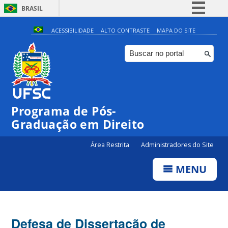
BRASIL
Simplifique!
ACESSIBILIDADE
ALTO CONTRASTE
MAPA DO SITE
Comunica BR
Participe
Acesso à informação
Legislação
Programa de Pós-
Canais
Graduação em Direito
Área Restrita
Administradores do Site
MENU
Defesa de Dissertação de