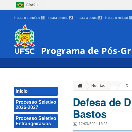
BRASIL
Ir para o conteúdo
1
Ir para o menu
2
Ir para a busca
3
Ir para o rodapé
4
Programa de Pós-Gr
»
Notícias
Def
Início
Defesa de D
Processo Seletivo
2026-2027
Bastos
Processo Seletivo
Estrangeiras/os
12/03/2024 16:25