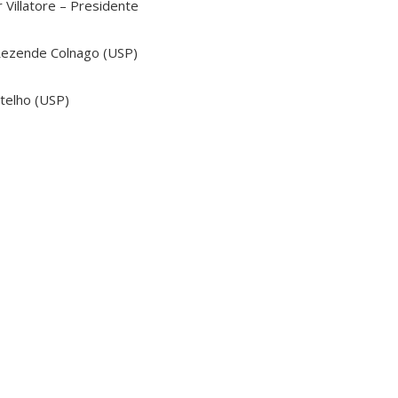
 Villatore – Presidente
 Rezende Colnago (USP)
otelho (USP)