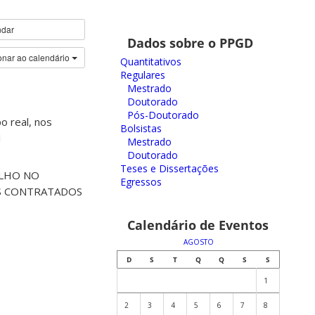
ndar
Dados sobre o PPGD
onar ao calendário
Quantitativos
Regulares
Mestrado
Doutorado
Pós-Doutorado
o real, nos
Bolsistas
1
Mestrado
Doutorado
Teses e Dissertações
ALHO NO
Egressos
S CONTRATADOS
Calendário de Eventos
AGOSTO
D
S
T
Q
Q
S
S
1
2
3
4
5
6
7
8