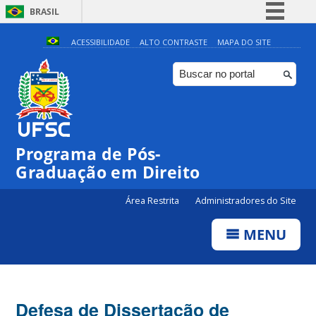
BRASIL
Simplifique!
ACESSIBILIDADE
ALTO CONTRASTE
MAPA DO SITE
Comunica BR
Participe
Acesso à informação
Legislação
Programa de Pós-
Canais
Graduação em Direito
Área Restrita
Administradores do Site
MENU
Defesa de Dissertação de