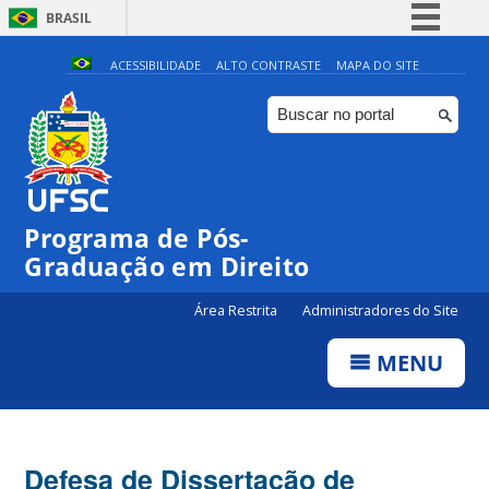
BRASIL
Simplifique!
ACESSIBILIDADE
ALTO CONTRASTE
MAPA DO SITE
Comunica BR
Participe
Acesso à informação
Legislação
Programa de Pós-
Canais
Graduação em Direito
Área Restrita
Administradores do Site
MENU
Defesa de Dissertação de