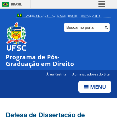
BRASIL
Simplifique!
ACESSIBILIDADE
ALTO CONTRASTE
MAPA DO SITE
Comunica BR
Participe
Acesso à informação
Legislação
Programa de Pós-
Canais
Graduação em Direito
Área Restrita
Administradores do Site
MENU
Defesa de Dissertação de