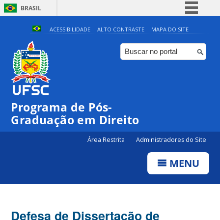
BRASIL
Simplifique!
ACESSIBILIDADE
ALTO CONTRASTE
MAPA DO SITE
Comunica BR
Participe
Acesso à informação
Legislação
Programa de Pós-
Canais
Graduação em Direito
Área Restrita
Administradores do Site
MENU
Defesa de Dissertação de