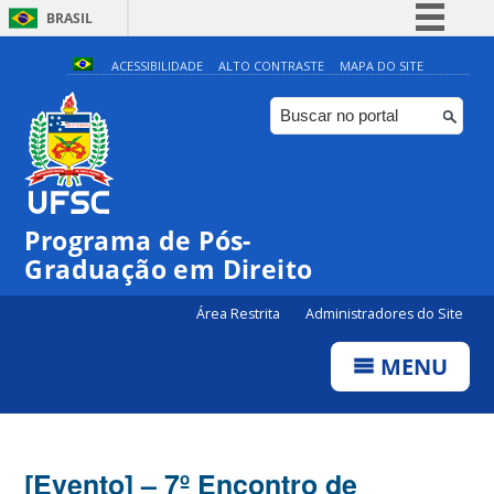
BRASIL
Simplifique!
ACESSIBILIDADE
ALTO CONTRASTE
MAPA DO SITE
Comunica BR
Participe
Acesso à informação
Legislação
Programa de Pós-
Canais
Graduação em Direito
Área Restrita
Administradores do Site
MENU
[Evento] – 7º Encontro de