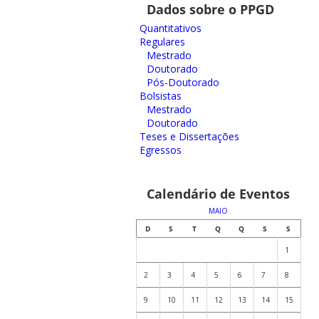
Dados sobre o PPGD
Quantitativos
Regulares
Mestrado
Doutorado
Pós-Doutorado
Bolsistas
Mestrado
Doutorado
Teses e Dissertações
Egressos
Calendário de Eventos
MAIO
D
S
T
Q
Q
S
S
1
2
3
4
5
6
7
8
9
10
11
12
13
14
15