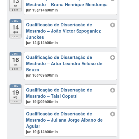
13
Mestrado – Bruna Henrique Mendonça
ter
jun 13@14h00min
2023
JUN
Qualificação de Dissertação de
14
Mestrado – João Victor Szpoganicz
qua
Junckes
2023
jun 14@14h00min
JUN
Qualificação de Dissertação de
16
Mestrado – Artur Leandro Veloso de
sex
Souza
2023
jun 16@09h00min
JUN
Qualificação de Dissertação de
19
Mestrado – Taisi Copetti
seg
jun 19@09h00min
2023
Qualificação de Dissertação de
Mestrado – Juliana Jorge Albano de
Aguiar
jun 19@14h00min