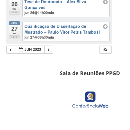
Tese de Doutorado – Alex Silva
26
Gonçalves
seg
jun 26@14h00min
2023
JUN
Qualificação de Dissertação de
27
Mestrado – Paulo Vitor Petris Tambosi
ter
jun 27@08h30min
2023
JUN 2023
Sala de Reuniões PPGD