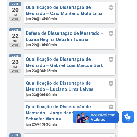
JUN
Qualificação de Dissertação de
20
Mestrado – Caio Monteiro Mota Lima
ter
jun 20@14h00min
2023
JUN
Defesa de Dissertação de Mestrado –
22
Luana Regina Debatin Tomasi
qui
jun 22@10h00min
2023
JUN
Qualificação de Dissertação de
23
Mestrado – Gabriel Luis Marcon Bark
sex
jun 23@08h15min
2023
Qualificação de Dissertação de
Mestrado – Luciano Lima Leivas
jun 23@09h00min
Qualificação de Dissertação de
Mestrado – Jorge Henrique Goulart
Schaefer Martins
jun 23@13h30min
JUN