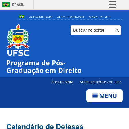
BRASIL
Simplifique!
ACESSIBILIDADE
ALTO CONTRASTE
MAPA DO SITE
Comunica BR
Participe
Acesso à informação
Legislação
Programa de Pós-
Canais
Graduação em Direito
Área Restrita
Administradores do Site
MENU
Calendário de Defesas