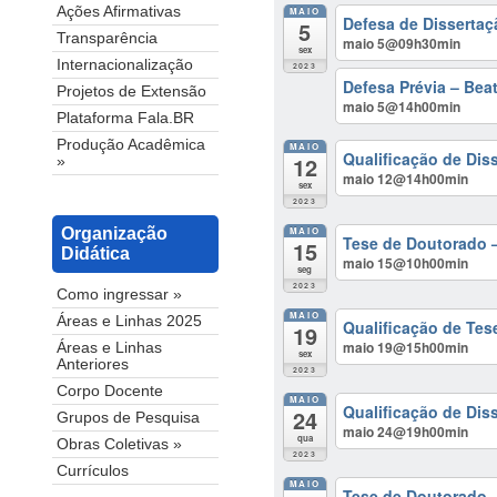
Ações Afirmativas
MAIO
Defesa de Dissertaç
5
Transparência
maio 5@09h30min
sex
Internacionalização
2023
Defesa Prévia – Bea
Projetos de Extensão
maio 5@14h00min
Plataforma Fala.BR
Produção Acadêmica
MAIO
Qualificação de Dis
12
»
maio 12@14h00min
sex
2023
MAIO
Organização
Tese de Doutorado 
15
Didática
maio 15@10h00min
seg
2023
Como ingressar »
MAIO
Áreas e Linhas 2025
Qualificação de Tes
19
maio 19@15h00min
Áreas e Linhas
sex
Anteriores
2023
Corpo Docente
MAIO
Qualificação de Dis
24
Grupos de Pesquisa
maio 24@19h00min
qua
Obras Coletivas »
2023
Currículos
MAIO
Tese de Doutorado –