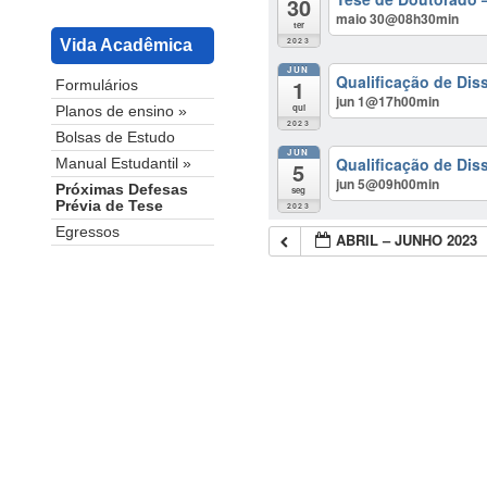
30
maio 30@08h30min
ter
2023
Vida Acadêmica
JUN
Qualificação de Dis
1
Formulários
jun 1@17h00min
qui
Planos de ensino »
2023
Bolsas de Estudo
JUN
Qualificação de Di
Manual Estudantil »
5
jun 5@09h00min
Próximas Defesas
seg
Prévia de Tese
2023
Egressos
ABRIL – JUNHO 2023