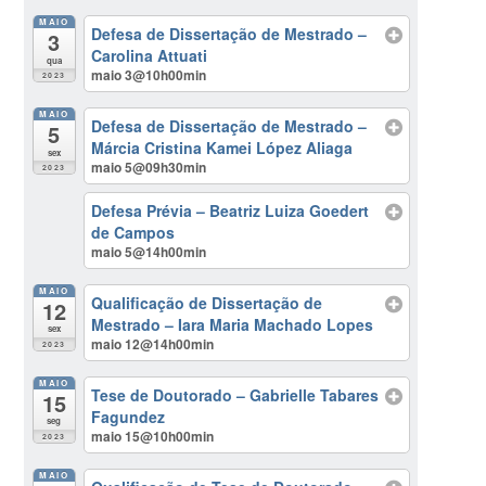
MAIO
Defesa de Dissertação de Mestrado –
3
Carolina Attuati
qua
maio 3@10h00min
2023
MAIO
Defesa de Dissertação de Mestrado –
5
Márcia Cristina Kamei López Aliaga
sex
maio 5@09h30min
2023
Defesa Prévia – Beatriz Luiza Goedert
de Campos
maio 5@14h00min
MAIO
Qualificação de Dissertação de
12
Mestrado – Iara Maria Machado Lopes
sex
maio 12@14h00min
2023
MAIO
Tese de Doutorado – Gabrielle Tabares
15
Fagundez
seg
maio 15@10h00min
2023
MAIO