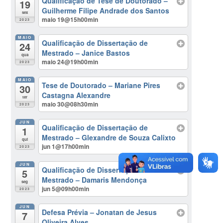
Qualificação de Tese de Doutorado –
19
Guilherme Filipe Andrade dos Santos
sex
maio 19@15h00min
2023
MAIO
Qualificação de Dissertação de
24
Mestrado – Janice Bastos
qua
maio 24@19h00min
2023
MAIO
Tese de Doutorado – Mariane Pires
30
Castagna Alexandre
ter
maio 30@08h30min
2023
JUN
Qualificação de Dissertação de
1
Mestrado – Glexandre de Souza Calixto
qui
jun 1@17h00min
2023
JUN
Qualificação de Dissertação de
5
Mestrado – Damaris Mendonça
seg
jun 5@09h00min
2023
JUN
Defesa Prévia – Jonatan de Jesus
7
Oliveira Alves