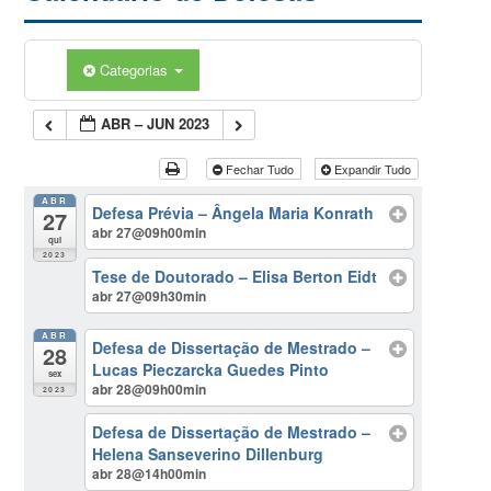
Categorias
ABR – JUN 2023
Fechar Tudo
Expandir Tudo
ABR
Defesa Prévia – Ângela Maria Konrath
27
abr 27@09h00min
qui
2023
Tese de Doutorado – Elisa Berton Eidt
abr 27@09h30min
ABR
Defesa de Dissertação de Mestrado –
28
Lucas Pieczarcka Guedes Pinto
sex
abr 28@09h00min
2023
Defesa de Dissertação de Mestrado –
Helena Sanseverino Dillenburg
abr 28@14h00min