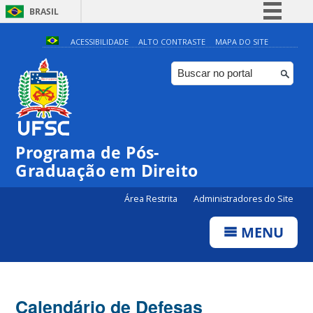
BRASIL
Simplifique!
ACESSIBILIDADE
ALTO CONTRASTE
MAPA DO SITE
Comunica BR
Participe
Acesso à informação
Legislação
Programa de Pós-
Canais
Graduação em Direito
Área Restrita
Administradores do Site
MENU
Calendário de Defesas