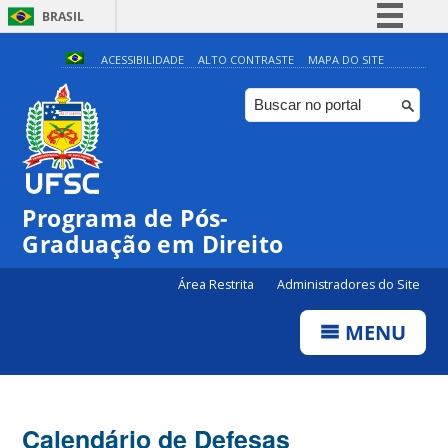
BRASIL
Simplifique!
ACESSIBILIDADE
ALTO CONTRASTE
MAPA DO SITE
Comunica BR
Participe
Acesso à informação
Legislação
Programa de Pós-
Canais
Graduação em Direito
Área Restrita
Administradores do Site
MENU
Calendário de Defesas