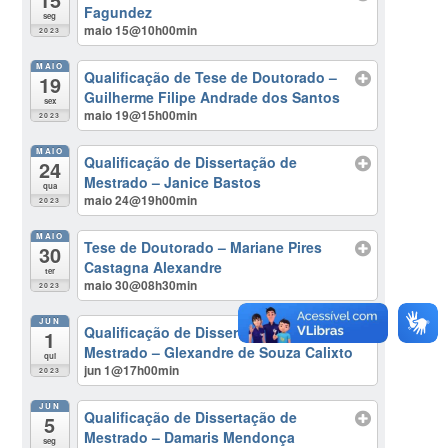
Fagundez
seg
maio 15@10h00min
2023
MAIO
Qualificação de Tese de Doutorado –
19
Guilherme Filipe Andrade dos Santos
sex
maio 19@15h00min
2023
MAIO
Qualificação de Dissertação de
24
Mestrado – Janice Bastos
qua
maio 24@19h00min
2023
MAIO
Tese de Doutorado – Mariane Pires
30
Castagna Alexandre
ter
maio 30@08h30min
2023
JUN
Qualificação de Dissertação de
1
Mestrado – Glexandre de Souza Calixto
qui
jun 1@17h00min
2023
JUN
Qualificação de Dissertação de
5
Mestrado – Damaris Mendonça
seg