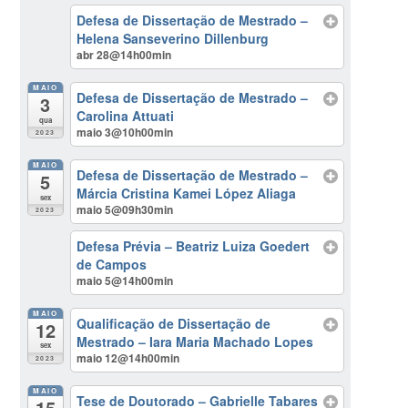
Defesa de Dissertação de Mestrado –
Helena Sanseverino Dillenburg
abr 28@14h00min
MAIO
Defesa de Dissertação de Mestrado –
3
Carolina Attuati
qua
maio 3@10h00min
2023
MAIO
Defesa de Dissertação de Mestrado –
5
Márcia Cristina Kamei López Aliaga
sex
maio 5@09h30min
2023
Defesa Prévia – Beatriz Luiza Goedert
de Campos
maio 5@14h00min
MAIO
Qualificação de Dissertação de
12
Mestrado – Iara Maria Machado Lopes
sex
maio 12@14h00min
2023
MAIO
Tese de Doutorado – Gabrielle Tabares
15