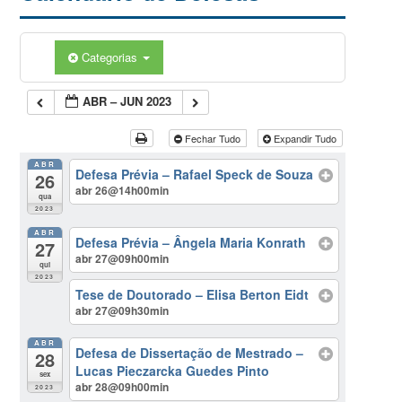
Categorias
ABR – JUN 2023
Fechar Tudo
Expandir Tudo
ABR
Defesa Prévia – Rafael Speck de Souza
26
abr 26@14h00min
qua
2023
ABR
Defesa Prévia – Ângela Maria Konrath
27
abr 27@09h00min
qui
2023
Tese de Doutorado – Elisa Berton Eidt
abr 27@09h30min
ABR
Defesa de Dissertação de Mestrado –
28
Lucas Pieczarcka Guedes Pinto
sex
abr 28@09h00min
2023