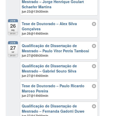
Mestrado – Jorge Henrique Goulart
Schaefer Martins
jun 23@13h30min
JUN
Tese de Doutorado – Alex Silva
26
Gonçalves
seg
jun 26@14h00min
2023
JUN
Qualificação de Dissertação de
27
Mestrado – Paulo Vitor Petris Tambosi
ter
jun 27@08h30min
2023
Qualificação de Dissertação de
Mestrado – Gabriel Souto Silva
jun 27@14h00min
Tese de Doutorado – Paulo Ricardo
Maroso Pereira
jun 27@14h00min
Qualificação de Dissertação de
Mestrado – Fernanda Gadotti Duwe
jun 27@17h00min