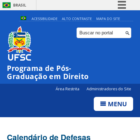
BRASIL
Simplifique!
ACESSIBILIDADE
ALTO CONTRASTE
MAPA DO SITE
Comunica BR
Participe
Acesso à informação
Legislação
Programa de Pós-
Canais
Graduação em Direito
Área Restrita
Administradores do Site
MENU
Calendário de Defesas