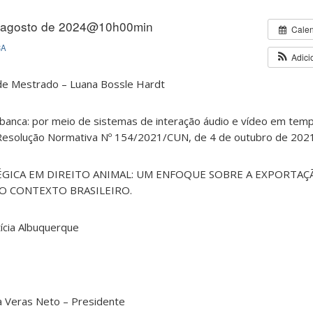
 agosto de 2024@10h00min
Cale
CA
Adici
 de Mestrado – Luana Bossle Hardt
banca: por meio de sistemas de interação áudio e vídeo em temp
 Resolução Normativa Nº 154/2021/CUN, de 4 de outubro de 202
ÉGICA EM DIREITO ANIMAL: UM ENFOQUE SOBRE A EXPORTAÇ
NO CONTEXTO BRASILEIRO.
tícia Albuquerque
ha Veras Neto – Presidente