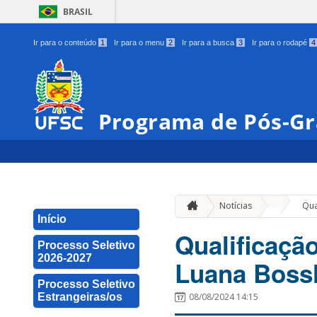
BRASIL
Ir para o conteúdo
1
Ir para o menu
2
Ir para a busca
3
Ir para o rodapé
4
Programa de Pós-Gr
»
Notícias
Qua
Início
Qualificaçã
Processo Seletivo
2026-2027
Luana Bossl
Processo Seletivo
Estrangeiras/os
08/08/2024 14:15