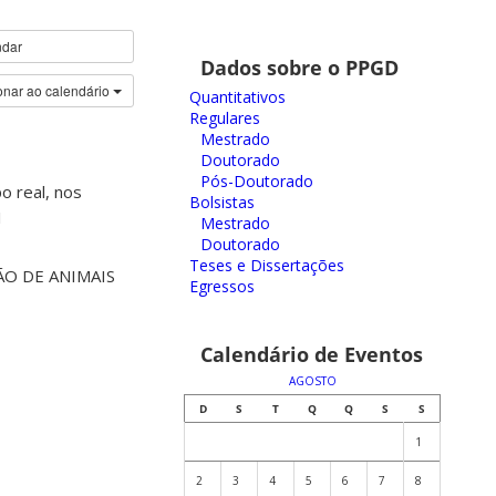
ndar
Dados sobre o PPGD
onar ao calendário
Quantitativos
Regulares
Mestrado
Doutorado
Pós-Doutorado
o real, nos
Bolsistas
1
Mestrado
Doutorado
Teses e Dissertações
ÃO DE ANIMAIS
Egressos
Calendário de Eventos
AGOSTO
D
S
T
Q
Q
S
S
1
2
3
4
5
6
7
8