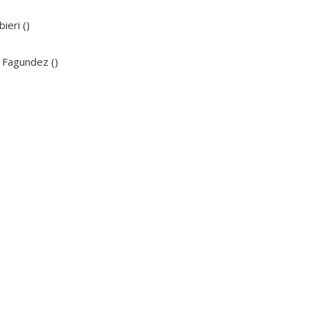
ieri ()
s Fagundez ()