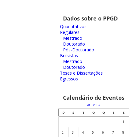
Dados sobre o PPGD
Quantitativos
Regulares
Mestrado
Doutorado
Pós-Doutorado
Bolsistas
Mestrado
Doutorado
Teses e Dissertações
Egressos
Calendário de Eventos
AGOSTO
D
S
T
Q
Q
S
S
1
2
3
4
5
6
7
8