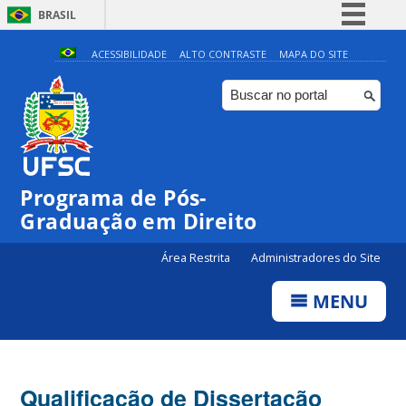
BRASIL
Simplifique!
ACESSIBILIDADE
ALTO CONTRASTE
MAPA DO SITE
Comunica BR
Participe
Acesso à informação
Legislação
Programa de Pós-
Canais
Graduação em Direito
Área Restrita
Administradores do Site
MENU
Qualificação de Dissertação