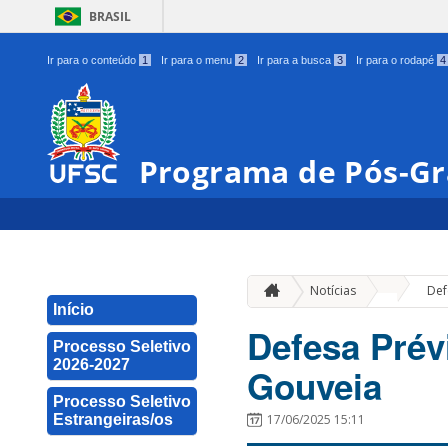
BRASIL
Ir para o conteúdo
1
Ir para o menu
2
Ir para a busca
3
Ir para o rodapé
4
Programa de Pós-Gr
»
Notícias
Def
Início
Defesa Prévi
Processo Seletivo
2026-2027
Gouveia
Processo Seletivo
Estrangeiras/os
17/06/2025 15:11