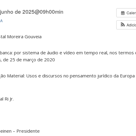
 junho de 2025@09h00min
Cale
CA
Adici
stal Moreira Gouveia
banca: por sistema de áudio e vídeo em tempo real, nos termos 
, de 25 de março de 2020
ção Material: Usos e discursos no pensamento jurídico da Europa 
l Ri Jr.
Heinen – Presidente