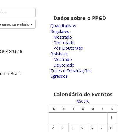
ndar
Dados sobre o PPGD
onar ao calendário
Quantitativos
Regulares
Mestrado
Doutorado
Pós-Doutorado
da Portaria
Bolsistas
Mestrado
Doutorado
Teses e Dissertações
e do Brasil
Egressos
Calendário de Eventos
AGOSTO
D
S
T
Q
Q
S
S
1
2
3
4
5
6
7
8