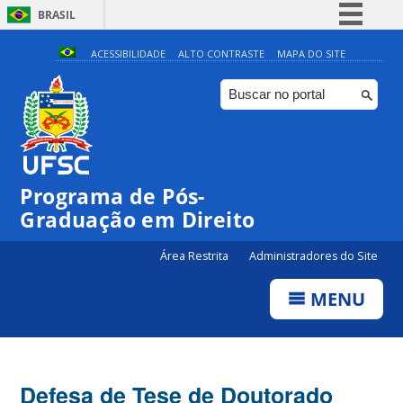
BRASIL
Simplifique!
ACESSIBILIDADE
ALTO CONTRASTE
MAPA DO SITE
Comunica BR
Participe
Acesso à informação
Legislação
Programa de Pós-
Canais
Graduação em Direito
Área Restrita
Administradores do Site
MENU
Defesa de Tese de Doutorado