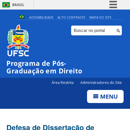
BRASIL
Simplifique!
ACESSIBILIDADE
ALTO CONTRASTE
MAPA DO SITE
Comunica BR
Participe
Acesso à informação
Legislação
Programa de Pós-
Canais
Graduação em Direito
Área Restrita
Administradores do Site
MENU
Defesa de Dissertação de