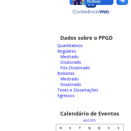
Dados sobre o PPGD
Quantitativos
Regulares
Mestrado
Doutorado
Pós-Doutorado
Bolsistas
Mestrado
Doutorado
Teses e Dissertações
Egressos
Calendário de Eventos
AGOSTO
D
S
T
Q
Q
S
S