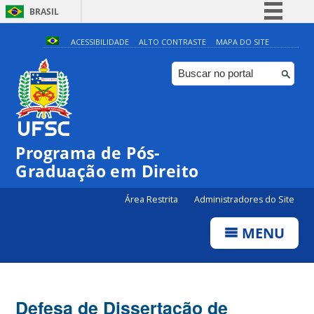
BRASIL
Simplifique!
ACESSIBILIDADE
ALTO CONTRASTE
MAPA DO SITE
Comunica BR
Participe
Acesso à informação
Legislação
Programa de Pós-
Canais
Graduação em Direito
Área Restrita
Administradores do Site
MENU
Defesa de Dissertação de