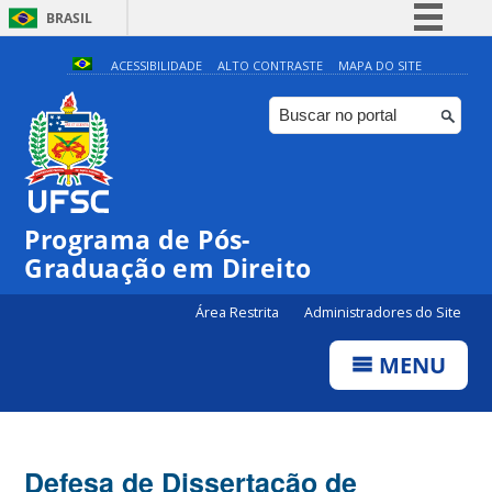
BRASIL
Simplifique!
ACESSIBILIDADE
ALTO CONTRASTE
MAPA DO SITE
Comunica BR
Participe
Acesso à informação
Legislação
Programa de Pós-
Canais
Graduação em Direito
Área Restrita
Administradores do Site
MENU
Defesa de Dissertação de