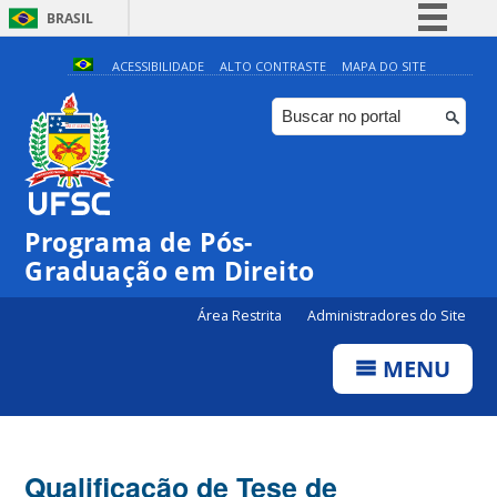
BRASIL
Simplifique!
ACESSIBILIDADE
ALTO CONTRASTE
MAPA DO SITE
Comunica BR
Participe
Acesso à informação
Legislação
Programa de Pós-
Canais
Graduação em Direito
Área Restrita
Administradores do Site
MENU
Qualificação de Tese de