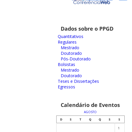
Dados sobre o PPGD
Quantitativos
Regulares
Mestrado
Doutorado
Pós-Doutorado
Bolsistas
Mestrado
Doutorado
Teses e Dissertações
Egressos
Calendário de Eventos
AGOSTO
D
S
T
Q
Q
S
S
1