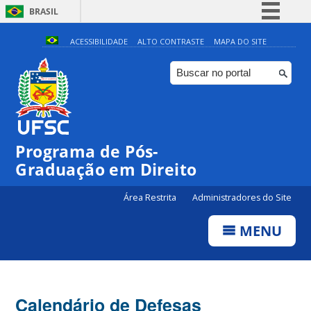
BRASIL
Simplifique!
ACESSIBILIDADE
ALTO CONTRASTE
MAPA DO SITE
Comunica BR
Participe
Acesso à informação
Legislação
Programa de Pós-
Canais
Graduação em Direito
Área Restrita
Administradores do Site
MENU
Calendário de Defesas