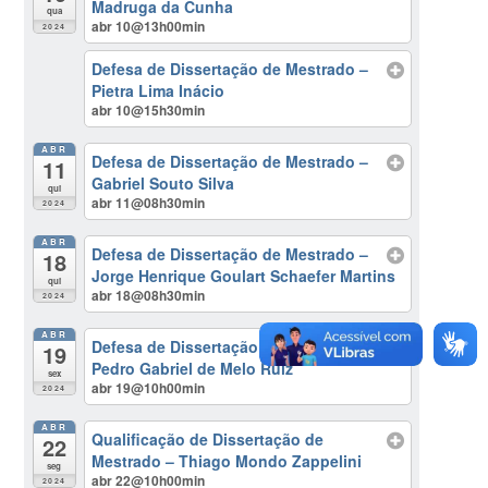
Madruga da Cunha
qua
abr 10@13h00min
2024
Defesa de Dissertação de Mestrado –
Pietra Lima Inácio
abr 10@15h30min
ABR
Defesa de Dissertação de Mestrado –
11
Gabriel Souto Silva
qui
abr 11@08h30min
2024
ABR
Defesa de Dissertação de Mestrado –
18
Jorge Henrique Goulart Schaefer Martins
qui
abr 18@08h30min
2024
ABR
Defesa de Dissertação de Mestrado –
19
Pedro Gabriel de Melo Ruiz
sex
abr 19@10h00min
2024
ABR
Qualificação de Dissertação de
22
Mestrado – Thiago Mondo Zappelini
seg
abr 22@10h00min
2024