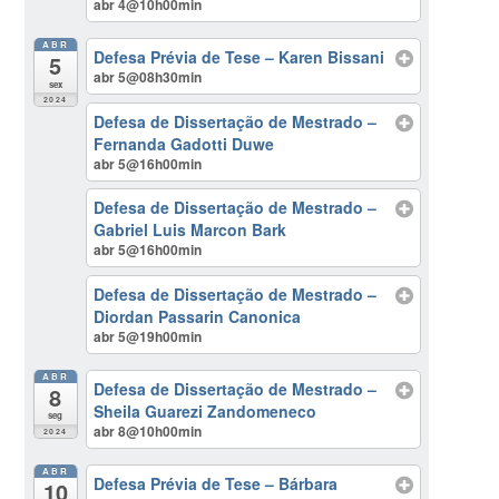
abr 4@10h00min
ABR
Defesa Prévia de Tese – Karen Bissani
5
abr 5@08h30min
sex
2024
Defesa de Dissertação de Mestrado –
Fernanda Gadotti Duwe
abr 5@16h00min
Defesa de Dissertação de Mestrado –
Gabriel Luis Marcon Bark
abr 5@16h00min
Defesa de Dissertação de Mestrado –
Diordan Passarin Canonica
abr 5@19h00min
ABR
Defesa de Dissertação de Mestrado –
8
Sheila Guarezi Zandomeneco
seg
abr 8@10h00min
2024
ABR
Defesa Prévia de Tese – Bárbara
10