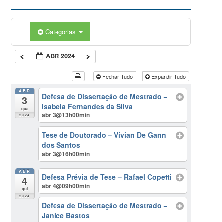
Categorias
ABR 2024
Fechar Tudo
Expandir Tudo
ABR
Defesa de Dissertação de Mestrado –
3
Isabela Fernandes da Silva
qua
abr 3@13h00min
2024
Tese de Doutorado – Vívian De Gann
dos Santos
abr 3@16h00min
ABR
Defesa Prévia de Tese – Rafael Copetti
4
abr 4@09h00min
qui
2024
Defesa de Dissertação de Mestrado –
Janice Bastos