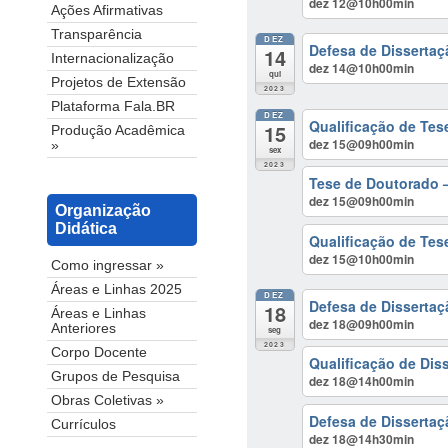
dez 12@10h00min
Ações Afirmativas
Transparência
DEZ
Defesa de Dissertaç
14
Internacionalização
dez 14@10h00min
qui
Projetos de Extensão
2023
Plataforma Fala.BR
DEZ
Qualificação de Tes
15
Produção Acadêmica
dez 15@09h00min
»
sex
2023
Tese de Doutorado 
dez 15@09h00min
Organização
Didática
Qualificação de Tes
dez 15@10h00min
Como ingressar »
Áreas e Linhas 2025
DEZ
Defesa de Dissertaç
18
Áreas e Linhas
dez 18@09h00min
Anteriores
seg
2023
Corpo Docente
Qualificação de Diss
Grupos de Pesquisa
dez 18@14h00min
Obras Coletivas »
Defesa de Dissertaç
Currículos
dez 18@14h30min