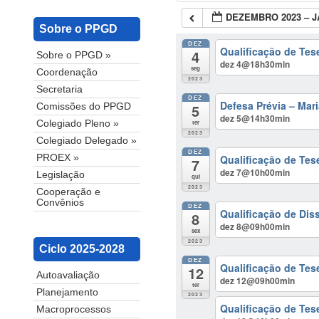
DEZEMBRO 2023 – J
Sobre o PPGD
DEZ
Qualificação de Te
4
Sobre o PPGD »
dez 4@18h30min
seg
Coordenação
2023
Secretaria
DEZ
Defesa Prévia – Mar
5
Comissões do PPGD
dez 5@14h30min
ter
Colegiado Pleno »
2023
Colegiado Delegado »
DEZ
Qualificação de Te
PROEX »
7
dez 7@10h00min
Legislação
qui
2023
Cooperação e
Convênios
DEZ
Qualificação de Dis
8
dez 8@09h00min
sex
2023
Ciclo 2025-2028
DEZ
Qualificação de Tes
12
Autoavaliação
dez 12@09h00min
ter
Planejamento
2023
Qualificação de Tes
Macroprocessos