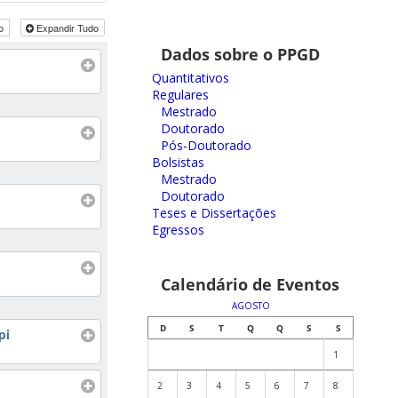
do
Expandir Tudo
Dados sobre o PPGD
Quantitativos
Regulares
Mestrado
Doutorado
Pós-Doutorado
Bolsistas
Mestrado
Doutorado
Teses e Dissertações
Egressos
Calendário de Eventos
AGOSTO
D
S
T
Q
Q
S
S
pi
1
2
3
4
5
6
7
8