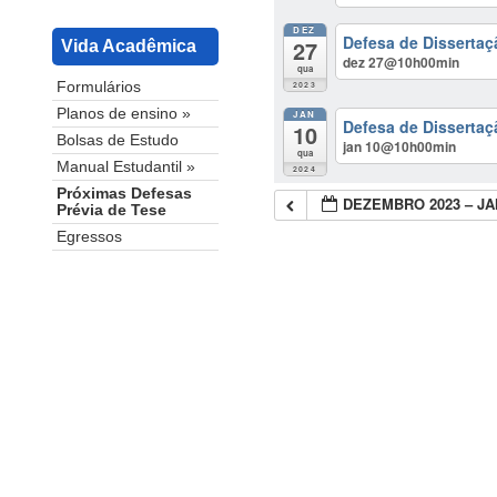
DEZ
Defesa de Dissertaç
27
Vida Acadêmica
dez 27@10h00min
qua
2023
Formulários
Planos de ensino »
JAN
Defesa de Dissertaç
10
Bolsas de Estudo
jan 10@10h00min
qua
Manual Estudantil »
2024
Próximas Defesas
DEZEMBRO 2023 – JA
Prévia de Tese
Egressos