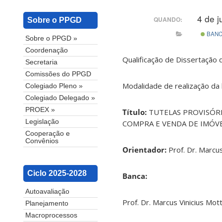
4 de 
QUANDO:
Sobre o PPGD
BAN
Sobre o PPGD »
Coordenação
Qualificação de Dissertação 
Secretaria
Comissões do PPGD
Modalidade de realização da
Colegiado Pleno »
Colegiado Delegado »
PROEX »
Título:
TUTELAS PROVISÓRI
Legislação
COMPRA E VENDA DE IMÓVE
Cooperação e
Convênios
Orientador:
Prof. Dr. Marcu
Ciclo 2025-2028
Banca:
Autoavaliação
Prof. Dr. Marcus Vinicius Mo
Planejamento
Macroprocessos