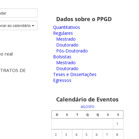
ndar
Dados sobre o PPGD
onar ao calendário
Quantitativos
Regulares
Mestrado
Doutorado
Pós-Doutorado
o real
Bolsistas
Mestrado
Doutorado
NTRATOS DE
Teses e Dissertações
Egressos
Calendário de Eventos
AGOSTO
D
S
T
Q
Q
S
S
1
2
3
4
5
6
7
8