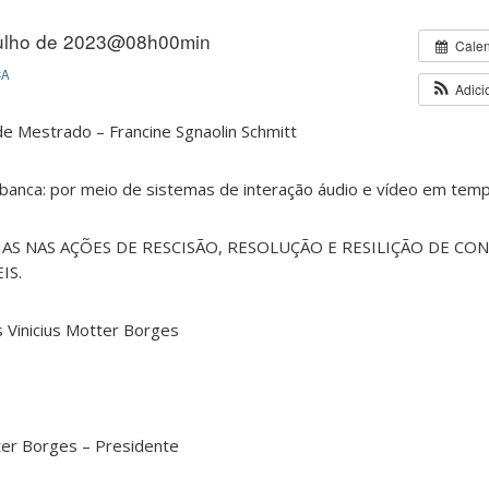
julho de 2023@08h00min
Cale
CA
Adici
de Mestrado – Francine Sgnaolin Schmitt
 banca: por meio de sistemas de interação áudio e vídeo em temp
AS NAS AÇÕES DE RESCISÃO, RESOLUÇÃO E RESILIÇÃO DE CO
IS.
s Vinicius Motter Borges
tter Borges – Presidente