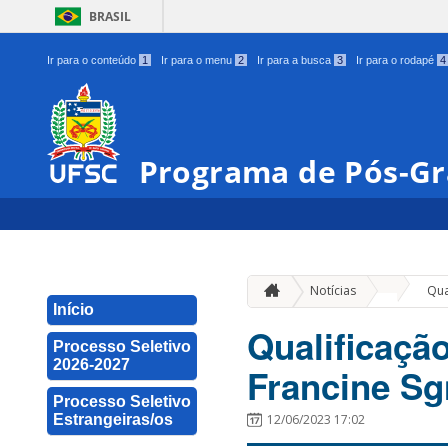
BRASIL
Ir para o conteúdo
1
Ir para o menu
2
Ir para a busca
3
Ir para o rodapé
4
Programa de Pós-Gr
»
Notícias
Qua
Início
Qualificaçã
Processo Seletivo
2026-2027
Francine Sg
Processo Seletivo
Estrangeiras/os
12/06/2023 17:02