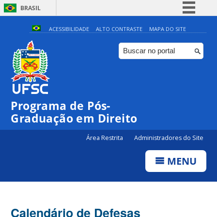
BRASIL
Simplifique!
ACESSIBILIDADE
ALTO CONTRASTE
MAPA DO SITE
Comunica BR
Participe
Acesso à informação
Legislação
Programa de Pós-
Canais
Graduação em Direito
Área Restrita
Administradores do Site
MENU
Calendário de Defesas