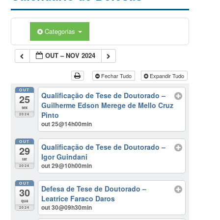
Categorias
OUT – NOV 2024
Fechar Tudo
Expandir Tudo
OUT
Qualificação de Tese de Doutorado –
25
Guilherme Edson Merege de Mello Cruz
sex
Pinto
2024
out 25@14h00min
OUT
Qualificação de Tese de Doutorado –
29
Igor Guindani
ter
out 29@10h00min
2024
OUT
Defesa de Tese de Doutorado –
30
Leatrice Faraco Daros
qua
out 30@09h30min
2024