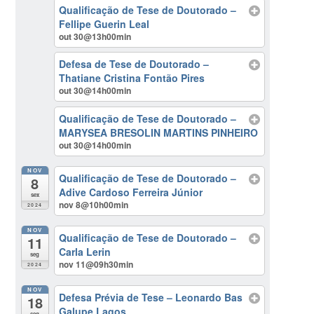
Qualificação de Tese de Doutorado –
Fellipe Guerin Leal
out 30@13h00min
Defesa de Tese de Doutorado –
Thatiane Cristina Fontão Pires
out 30@14h00min
Qualificação de Tese de Doutorado –
MARYSEA BRESOLIN MARTINS PINHEIRO
out 30@14h00min
NOV
Qualificação de Tese de Doutorado –
8
Adive Cardoso Ferreira Júnior
sex
nov 8@10h00min
2024
NOV
Qualificação de Tese de Doutorado –
11
Carla Lerin
seg
nov 11@09h30min
2024
NOV
Defesa Prévia de Tese – Leonardo Bas
18
Galupe Lagos
seg