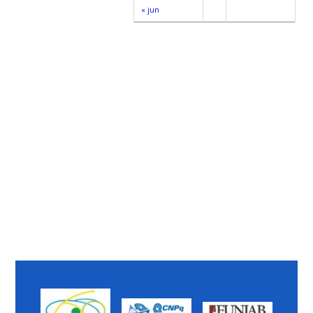
« jun