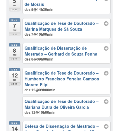
5
de Morais
ter
dez 5@14h30min
2023
DEZ
Qualificação de Tese de Doutorado –
7
Marina Marques de Sá Souza
qui
dez 7@10h00min
2023
DEZ
Qualificação de Dissertação de
8
Mestrado – Gerhard de Souza Penha
sex
dez 8@09h00min
2023
DEZ
Qualificação de Tese de Doutorado –
12
Humberto Francisco Ferreira Campos
ter
Morato Filpi
2023
dez 12@09h00min
Qualificação de Tese de Doutorado –
Mariana Dutra de Oliveira Garcia
dez 12@10h00min
DEZ
Defesa de Dissertação de Mestrado –
14