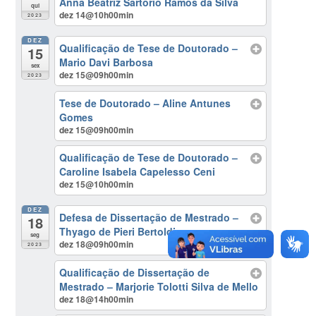
Anna Beatriz Sartorio Ramos da Silva
qui
dez 14@10h00min
2023
DEZ
Qualificação de Tese de Doutorado –
15
Mario Davi Barbosa
sex
dez 15@09h00min
2023
Tese de Doutorado – Aline Antunes
Gomes
dez 15@09h00min
Qualificação de Tese de Doutorado –
Caroline Isabela Capelesso Ceni
dez 15@10h00min
DEZ
Defesa de Dissertação de Mestrado –
18
Thyago de Pieri Bertoldi
seg
dez 18@09h00min
2023
Qualificação de Dissertação de
Mestrado – Marjorie Tolotti Silva de Mello
dez 18@14h00min