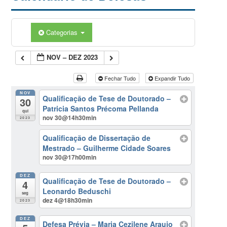
Categorias
NOV – DEZ 2023
Fechar Tudo
Expandir Tudo
NOV
Qualificação de Tese de Doutorado –
30
Patricia Santos Précoma Pellanda
qui
nov 30@14h30min
2023
Qualificação de Dissertação de
Mestrado – Guilherme Cidade Soares
nov 30@17h00min
DEZ
Qualificação de Tese de Doutorado –
4
Leonardo Beduschi
seg
dez 4@18h30min
2023
DEZ
Defesa Prévia – Maria Cezilene Araujo