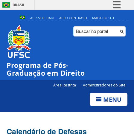
BRASIL
Simplifique!
ACESSIBILIDADE
ALTO CONTRASTE
MAPA DO SITE
Comunica BR
Participe
Acesso à informação
Legislação
Programa de Pós-
Canais
Graduação em Direito
Área Restrita
Administradores do Site
MENU
Calendário de Defesas