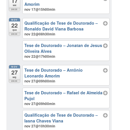
17
Amorim
sex
nov 17@15h00min
2023
NOV
Qualificação de Tese de Doutorado –
22
Ronaldo David Viana Barbosa
qua
nov 22@08h30min
2023
Tese de Doutorado – Jonatan de Jesus
Oliveira Alves
nov 22@17h00min
NOV
Tese de Doutorado – Antônio
27
Leonardo Amorim
seg
nov 27@09h00min
2023
Tese de Doutorado – Rafael de Almeida
Pujol
nov 27@09h00min
Qualificação de Tese de Doutorado –
Iasna Chaves Viana
nov 27@10h30min