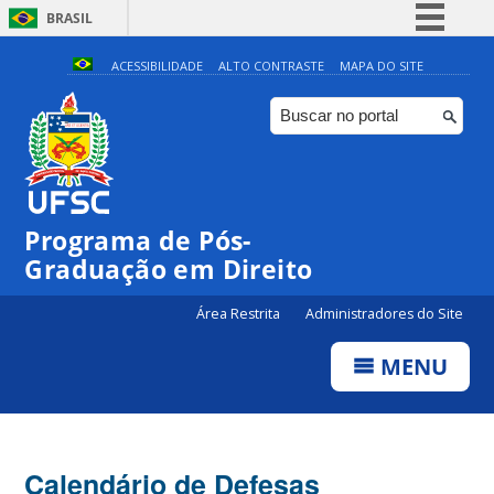
BRASIL
Simplifique!
ACESSIBILIDADE
ALTO CONTRASTE
MAPA DO SITE
Comunica BR
Participe
Acesso à informação
Legislação
Programa de Pós-
Canais
Graduação em Direito
Área Restrita
Administradores do Site
MENU
Calendário de Defesas