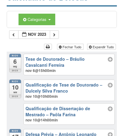
Categorias
NOV 2023
Fechar Tudo
Expandir Tudo
NOV
Tese de Doutorado – Bráulio
6
Cavalcanti Ferreira
seg
nov 6@15h00min
2023
NOV
Qualificação de Tese de Doutorado –
10
Dulcely Silva Franco
sex
nov 10@10h00min
2023
Qualificação de Dissertação de
Mestrado – Paôla Farina
nov 10@14h00min
NOV
Defesa Prévia – Antônio Leonardo