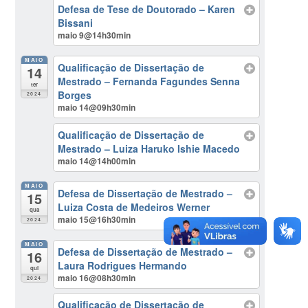
Defesa de Tese de Doutorado – Karen
Bissani
maio 9@14h30min
MAIO
Qualificação de Dissertação de
14
Mestrado – Fernanda Fagundes Senna
ter
Borges
2024
maio 14@09h30min
Qualificação de Dissertação de
Mestrado – Luiza Haruko Ishie Macedo
maio 14@14h00min
MAIO
Defesa de Dissertação de Mestrado –
15
Luiza Costa de Medeiros Werner
qua
maio 15@16h30min
2024
MAIO
Defesa de Dissertação de Mestrado –
16
Laura Rodrigues Hermando
qui
maio 16@08h30min
2024
Qualificação de Dissertação de