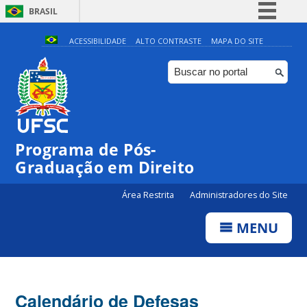
BRASIL
Simplifique!
ACESSIBILIDADE
ALTO CONTRASTE
MAPA DO SITE
Comunica BR
Participe
Acesso à informação
Legislação
Programa de Pós-
Canais
Graduação em Direito
Área Restrita
Administradores do Site
MENU
Calendário de Defesas