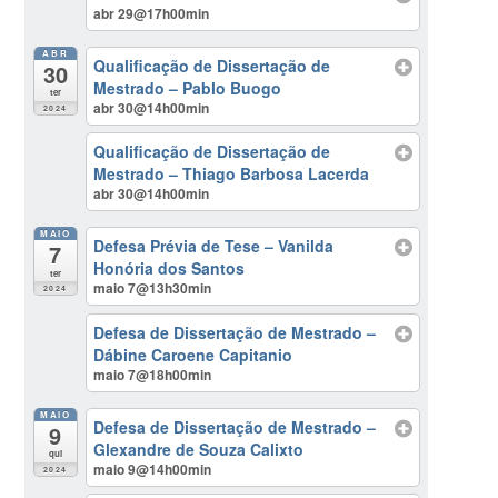
abr 29@17h00min
ABR
Qualificação de Dissertação de
30
Mestrado – Pablo Buogo
ter
abr 30@14h00min
2024
Qualificação de Dissertação de
Mestrado – Thiago Barbosa Lacerda
abr 30@14h00min
MAIO
Defesa Prévia de Tese – Vanilda
7
Honória dos Santos
ter
maio 7@13h30min
2024
Defesa de Dissertação de Mestrado –
Dábine Caroene Capitanio
maio 7@18h00min
MAIO
Defesa de Dissertação de Mestrado –
9
Glexandre de Souza Calixto
qui
maio 9@14h00min
2024