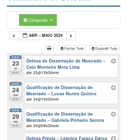
Categorias
ABR – MAIO 2024
Fechar Tudo
Expandir Tudo
ABR
Defesa de Dissertação de Mestrado –
23
Caio Monteiro Mota Lima
ter
abr 23@13h30min
2024
ABR
Qualificação de Dissertação de
24
Mestrado – Lucas Nunes Quirino
qua
abr 24@10h30min
2024
ABR
Qualificação de Dissertação de
29
Mestrado – Gabriela Pinheiro Santos
seg
abr 29@09h30min
2024
Defesa Prévia – Leatrice Faraco Daros