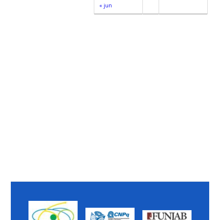
« jun