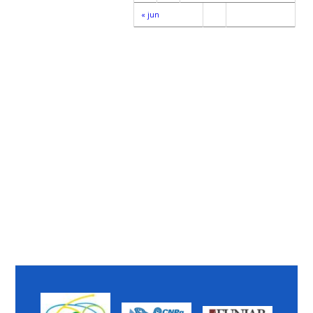
« jun