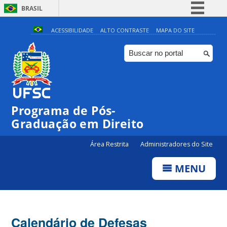
BRASIL
Simplifique!
ACESSIBILIDADE
ALTO CONTRASTE
MAPA DO SITE
Comunica BR
Participe
Acesso à informação
Legislação
Programa de Pós-
Canais
Graduação em Direito
Área Restrita
Administradores do Site
MENU
Calendário de Defesas