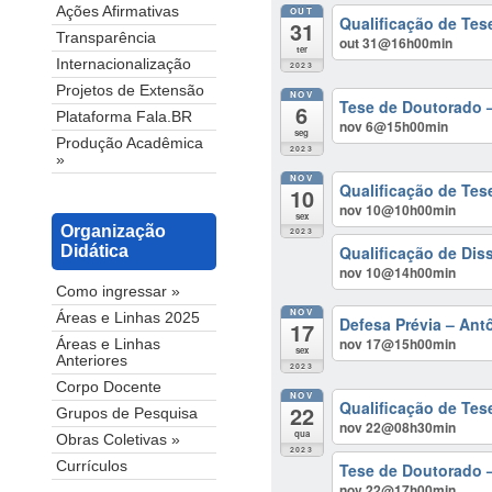
Ações Afirmativas
OUT
Qualificação de Tes
31
Transparência
out 31@16h00min
ter
Internacionalização
2023
Projetos de Extensão
NOV
Tese de Doutorado –
6
Plataforma Fala.BR
nov 6@15h00min
seg
Produção Acadêmica
2023
»
NOV
Qualificação de Tes
10
nov 10@10h00min
sex
Organização
2023
Qualificação de Dis
Didática
nov 10@14h00min
Como ingressar »
NOV
Áreas e Linhas 2025
Defesa Prévia – An
17
nov 17@15h00min
Áreas e Linhas
sex
Anteriores
2023
Corpo Docente
NOV
Qualificação de Te
22
Grupos de Pesquisa
nov 22@08h30min
qua
Obras Coletivas »
2023
Currículos
Tese de Doutorado –
nov 22@17h00min