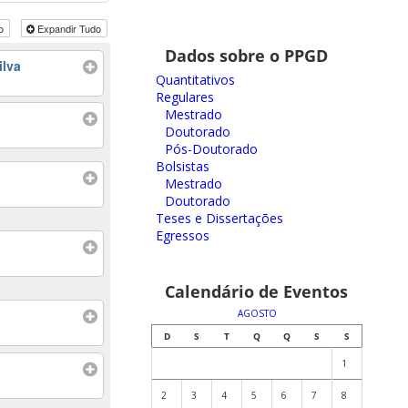
do
Expandir Tudo
Dados sobre o PPGD
ilva
Quantitativos
Regulares
Mestrado
Doutorado
Pós-Doutorado
Bolsistas
Mestrado
Doutorado
Teses e Dissertações
Egressos
Calendário de Eventos
AGOSTO
D
S
T
Q
Q
S
S
1
2
3
4
5
6
7
8