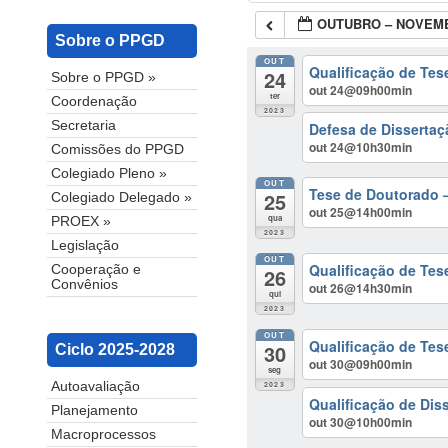
OUTUBRO – NOVEMB
Sobre o PPGD
OUT
Qualificação de Tes
24
Sobre o PPGD »
out 24@09h00min
ter
Coordenação
2023
Secretaria
Defesa de Dissertaç
out 24@10h30min
Comissões do PPGD
Colegiado Pleno »
OUT
Tese de Doutorado – 
25
Colegiado Delegado »
out 25@14h00min
qua
PROEX »
2023
Legislação
OUT
Qualificação de Te
Cooperação e
26
Convênios
out 26@14h30min
qui
2023
OUT
Qualificação de Tes
30
Ciclo 2025-2028
out 30@09h00min
seg
2023
Autoavaliação
Qualificação de Dis
Planejamento
out 30@10h00min
Macroprocessos