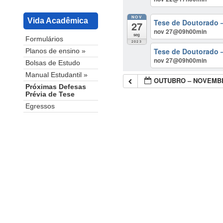
NOV
Vida Acadêmica
Tese de Doutorado 
27
nov 27@09h00min
seg
Formulários
2023
Tese de Doutorado –
Planos de ensino »
nov 27@09h00min
Bolsas de Estudo
Manual Estudantil »
OUTUBRO – NOVEMBR
Próximas Defesas
Prévia de Tese
Egressos