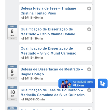
Defesa Prévia de Tese – Thatiane
Cristina Fontão Pires
jul 5@16h00min
JUL
Qualificação de Dissertação de
8
Mestrado – Pablo Vianna Roland
seg
jul 8@18h30min
2024
Qualificação de Dissertação de
Mestrado – Sílvio Mund Carreirão
jul 8@19h30min
JUL
Defesa de Dissertação de Mestrado –
9
Daglie Colaço
ter
jul 9@16h00min
2024
JUL
Qualificação de Tese de Doutorado –
18
Marinella Geronimo da Silva Quinzeiro
qui
jul 18@09h30min
2024
JUL