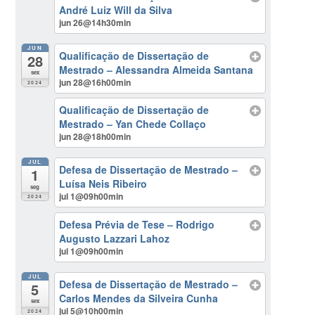
André Luiz Will da Silva
jun 26@14h30min
JUN
Qualificação de Dissertação de
28
Mestrado – Alessandra Almeida Santana
sex
jun 28@16h00min
2024
Qualificação de Dissertação de
Mestrado – Yan Chede Collaço
jun 28@18h00min
JUL
Defesa de Dissertação de Mestrado –
1
Luísa Neis Ribeiro
seg
jul 1@09h00min
2024
Defesa Prévia de Tese – Rodrigo
Augusto Lazzari Lahoz
jul 1@09h00min
JUL
Defesa de Dissertação de Mestrado –
5
Carlos Mendes da Silveira Cunha
sex
jul 5@10h00min
2024