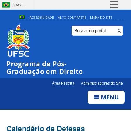
BRASIL
Simplifique!
ACESSIBILIDADE
ALTO CONTRASTE
MAPA DO SITE
Comunica BR
Participe
Acesso à informação
Legislação
Programa de Pós-
Canais
Graduação em Direito
Área Restrita
Administradores do Site
MENU
Calendário de Defesas