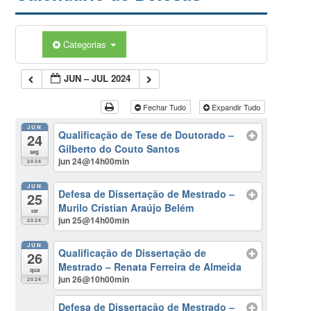
Categorias
JUN – JUL 2024
Fechar Tudo
Expandir Tudo
JUN
Qualificação de Tese de Doutorado –
24
Gilberto do Couto Santos
seg
jun 24@14h00min
2024
JUN
Defesa de Dissertação de Mestrado –
25
Murilo Cristian Araújo Belém
ter
jun 25@14h00min
2024
JUN
Qualificação de Dissertação de
26
Mestrado – Renata Ferreira de Almeida
qua
jun 26@10h00min
2024
Defesa de Dissertação de Mestrado –