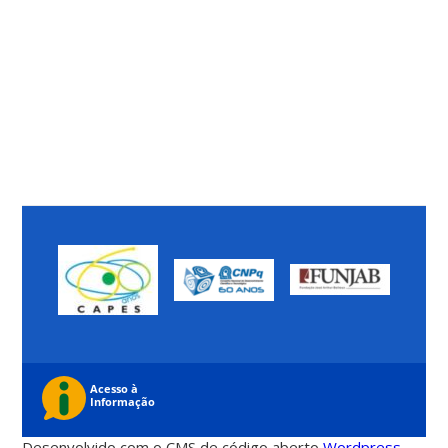
Desenvolvido com o CMS de código aberto
Wordpress