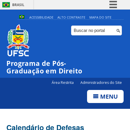
BRASIL
Simplifique!
ACESSIBILIDADE
ALTO CONTRASTE
MAPA DO SITE
Comunica BR
Participe
Acesso à informação
Legislação
Programa de Pós-
Canais
Graduação em Direito
Área Restrita
Administradores do Site
MENU
Calendário de Defesas