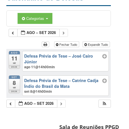
Categorias
AGO – SET 2026
Fechar Tudo
Expandir Tudo
AGO
Defesa Prévia de Tese – José Cairo
11
Júnior
ter
ago 11@14h00min
2026
SET
Defesa Prévia de Tese – Catrine Cadja
8
Índio do Brasil da Mata
ter
set 8@14h00min
2026
AGO – SET 2026
Sala de Reuniões PPGD