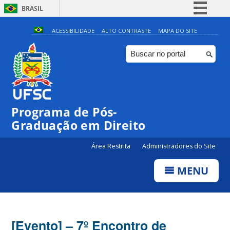
BRASIL
Simplifique!
ACESSIBILIDADE
ALTO CONTRASTE
MAPA DO SITE
Comunica BR
Participe
Acesso à informação
Legislação
Programa de Pós-
Canais
Graduação em Direito
Área Restrita
Administradores do Site
MENU
[Evento] – 7º Encontro de