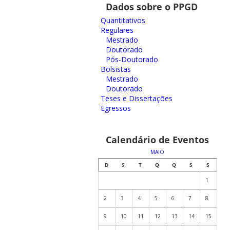
Dados sobre o PPGD
Quantitativos
Regulares
Mestrado
Doutorado
Pós-Doutorado
Bolsistas
Mestrado
Doutorado
Teses e Dissertações
Egressos
Calendário de Eventos
MAIO
D
S
T
Q
Q
S
S
1
2
3
4
5
6
7
8
9
10
11
12
13
14
15