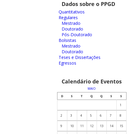
Dados sobre o PPGD
Quantitativos
Regulares
Mestrado
Doutorado
Pós-Doutorado
Bolsistas
Mestrado
Doutorado
Teses e Dissertações
Egressos
Calendário de Eventos
MAIO
D
S
T
Q
Q
S
S
1
2
3
4
5
6
7
8
9
10
11
12
13
14
15