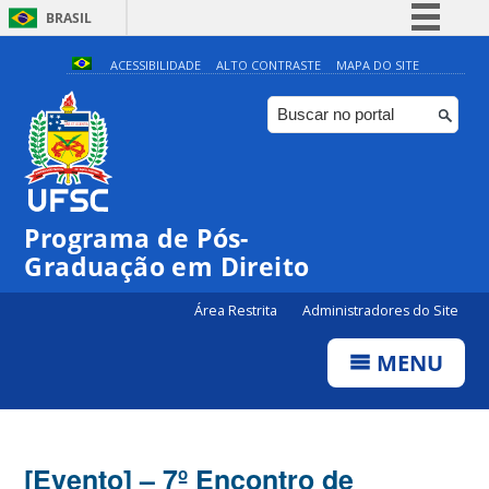
BRASIL
Simplifique!
ACESSIBILIDADE
ALTO CONTRASTE
MAPA DO SITE
Comunica BR
Participe
Acesso à informação
Legislação
Programa de Pós-
Canais
Graduação em Direito
Área Restrita
Administradores do Site
MENU
[Evento] – 7º Encontro de