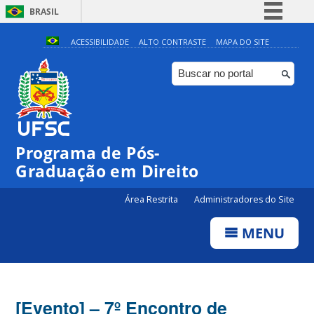
BRASIL
Simplifique!
ACESSIBILIDADE
ALTO CONTRASTE
MAPA DO SITE
Comunica BR
Participe
Acesso à informação
Legislação
Programa de Pós-
Canais
Graduação em Direito
Área Restrita
Administradores do Site
MENU
[Evento] – 7º Encontro de