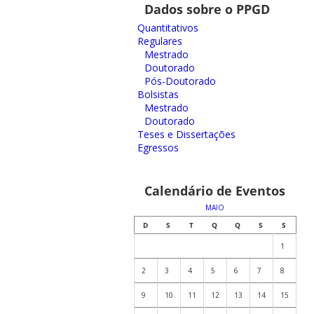
Dados sobre o PPGD
Quantitativos
Regulares
Mestrado
Doutorado
Pós-Doutorado
Bolsistas
Mestrado
Doutorado
Teses e Dissertações
Egressos
Calendário de Eventos
MAIO
D
S
T
Q
Q
S
S
1
2
3
4
5
6
7
8
9
10
11
12
13
14
15