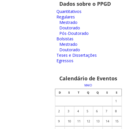
Dados sobre o PPGD
Quantitativos
Regulares
Mestrado
Doutorado
Pós-Doutorado
Bolsistas
Mestrado
Doutorado
Teses e Dissertações
Egressos
Calendário de Eventos
MAIO
D
S
T
Q
Q
S
S
1
2
3
4
5
6
7
8
9
10
11
12
13
14
15