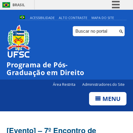
BRASIL
Simplifique!
ACESSIBILIDADE
ALTO CONTRASTE
MAPA DO SITE
Comunica BR
Participe
Acesso à informação
Legislação
Programa de Pós-
Canais
Graduação em Direito
Área Restrita
Administradores do Site
MENU
[Evento] – 7º Encontro de