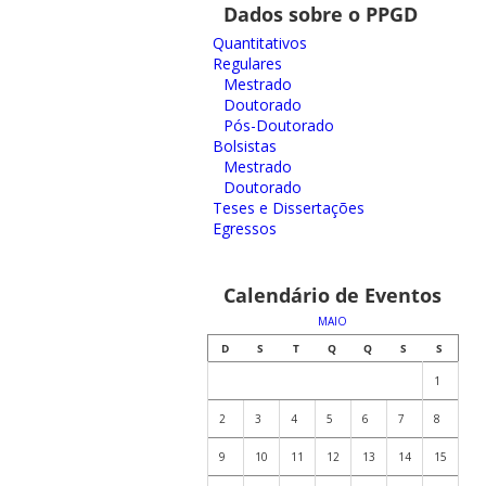
Dados sobre o PPGD
Quantitativos
Regulares
Mestrado
Doutorado
Pós-Doutorado
Bolsistas
Mestrado
Doutorado
Teses e Dissertações
Egressos
Calendário de Eventos
MAIO
D
S
T
Q
Q
S
S
1
2
3
4
5
6
7
8
9
10
11
12
13
14
15