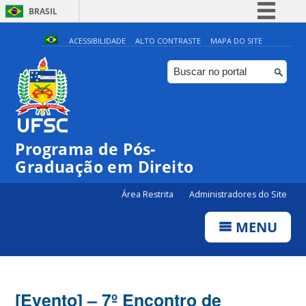
BRASIL
Simplifique!
ACESSIBILIDADE
ALTO CONTRASTE
MAPA DO SITE
Comunica BR
Participe
Acesso à informação
Legislação
Programa de Pós-
Canais
Graduação em Direito
Área Restrita
Administradores do Site
MENU
[Evento] – 7º Encontro de