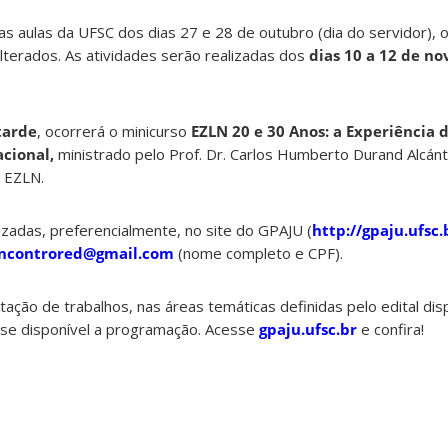
as aulas da UFSC dos dias 27 e 28 de outubro (dia do servidor), 
lterados. As atividades serão realizadas dos
dias 10 a 12 de n
tarde
, ocorrerá o minicurso
EZLN 20 e 30 Anos: a Experiência 
cional,
ministrado pelo Prof. Dr. Carlos Humberto Durand Alcán
o EZLN.
izadas, preferencialmente, no site do GPAJU (
http://gpaju.ufsc.
ncontrored@gmail.com
(nome completo e CPF).
ção de trabalhos, nas áreas temáticas definidas pelo edital disp
se disponível a programação. Acesse
gpaju.ufsc.br
e confira!