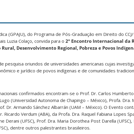
ídica (GPAJU), do Programa de Pós-Graduação em Direito do CCJ/
ais Luzia Colaço, convida para o
2º Encontro Internacional da 
Rural, Desenvolvimento Regional, Pobreza e Povos Indígen
de pesquisa oriundos de universidades americanas cujas investig
onômico e jurídico de povos indígenas e de comunidades tradicio
rnacionais confirmados encontram-se o Prof. Dr. Carlos Humbert
z Lugo (Universidad Autonoma de Chapingo – México), Profa. Dra. 
of. Dr. Armando Sánchez Albarrán (UAM – México). O Evento conta
Dr. Ricardo Verdum (ABA), da Profa. Dra. Raquel Fabiana Lopes 
ane Derani (UFSC), Prof. Dra. Maria Dorothea Post Darella (UFSC), 
SC), dentre outros palestrantes brasileiros.