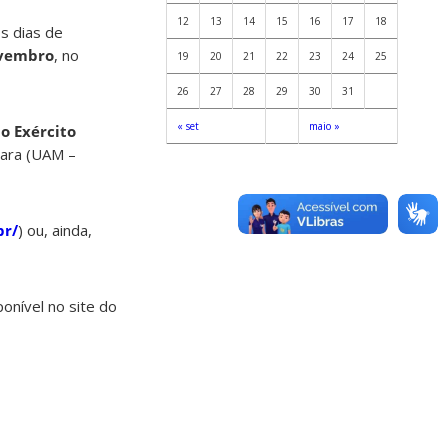
12
13
14
15
16
17
18
os dias de
ovembro
, no
19
20
21
22
23
24
25
26
27
28
29
30
31
« set
maio »
do Exército
tara (UAM –
br/
) ou, ainda,
onível no site do