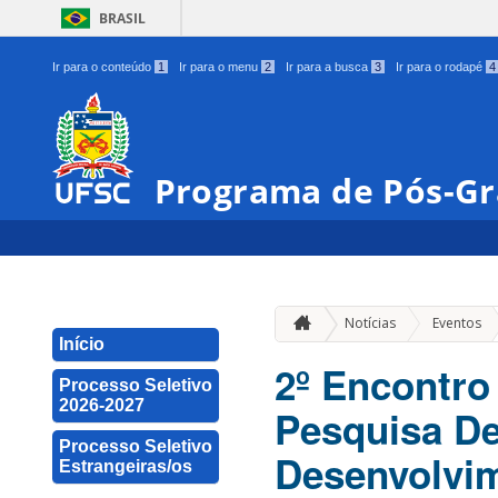
BRASIL
Ir para o conteúdo
1
Ir para o menu
2
Ir para a busca
3
Ir para o rodapé
4
Programa de Pós-Gr
»
Notícias
Eventos
Início
2º Encontro
Processo Seletivo
2026-2027
Pesquisa De
Processo Seletivo
Desenvolvim
Estrangeiras/os