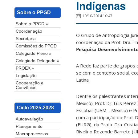
Indígenas
Sobre o PPGD
10/10/2014 10:47
Sobre o PPGD »
Coordenação
O Grupo de Antropologia Jur
Secretaria
coordenação da Prof. Dra. Th
Comissões do PPGD
Pesquisa Desenvolvimento 
Colegiado Pleno »
Colegiado Delegado »
A Rede faz parte de grupos 
PROEX »
se com o contexto social, ec
Legislação
Latina.
Cooperação e
Convênios
Dentre os palestrantes inte
México); Prof. Dr. Luis Pére
Ciclo 2025-2028
Escobar (UAM – México) e Pr
com a participação do Prof. 
Autoavaliação
(FURG), da Profa. Dra. Cristi
Planejamento
Rivelino Rezende Barreto (UF
Macroprocessos