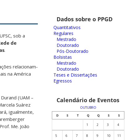
Dados sobre o PPGD
Quantitativos
Regulares
UFSC, sob a
Mestrado
Rede de
Doutorado
as
.
Pós-Doutorado
Bolsistas
Mestrado
ações relacionam-
Doutorado
nais na América
Teses e Dissertações
Egressos
o Durand (UAM –
Calendário de Eventos
Marcela Suárez
OUTUBRO
rá, igualmente,
D
S
T
Q
Q
S
S
Sparemberger
1
2
3
4
Prof. Me. João
5
6
7
8
9
10
11