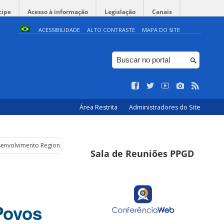
cipe
Acesso à informação
Legislação
Canais
ACESSIBILIDADE
ALTO CONTRASTE
MAPA DO SITE
Área Restrita
Administradores do Site
senvolvimento Regional, Pobreza e Povos Indígenas
Sala de Reuniões PPGD
Povos